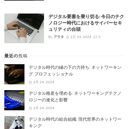
デジタル要塞を乗り切る: 今日のテク
ノロジー時代におけるサイバーセキ
ュリティの台頭
By
アラタ
2月 24, 2024
0
最近の
投稿
デジタル時代の縁の下の力持ち: ネットワーキン
グ プロフェッショナル
2月 24, 2024
デジタル格差を埋める: ネットワーキングテクノ
ロジーの進化と影響
2月 24, 2024
デジタル時代の結合組織: 現代世界のネットワー
キング