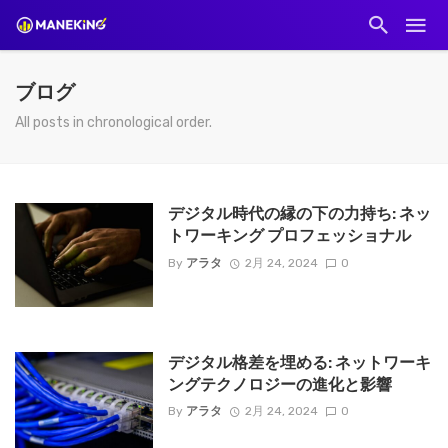
ブログ
All posts in chronological order.
デジタル時代の縁の下の力持ち: ネッ
トワーキング プロフェッショナル
By
アラタ
2月 24, 2024
0
デジタル格差を埋める: ネットワーキ
ングテクノロジーの進化と影響
By
アラタ
2月 24, 2024
0